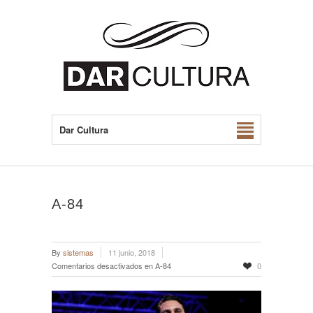
Dar Cultura
A-84
By
sistemas
11 junio, 2018
Comentarios desactivados
en A-84
0