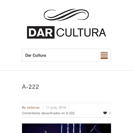
Dar Cultura
A-222
By
sistemas
11 junio, 2018
Comentarios desactivados
en A-222
0