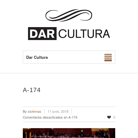
Dar Cultura
A-174
By
sistemas
11 junio, 2018
Comentarios desactivados
en A-174
0