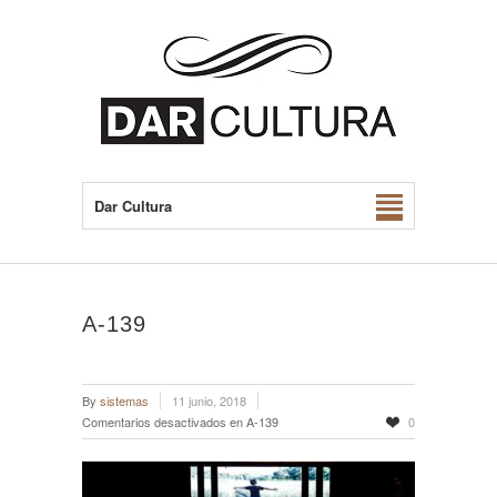
Dar Cultura
A-139
By
sistemas
11 junio, 2018
Comentarios desactivados
en A-139
0