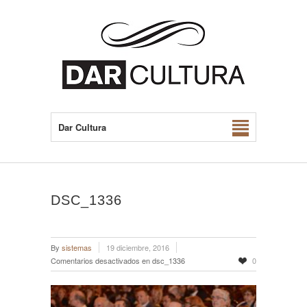
Dar Cultura
DSC_1336
By
sistemas
19 diciembre, 2016
Comentarios desactivados
en dsc_1336
0